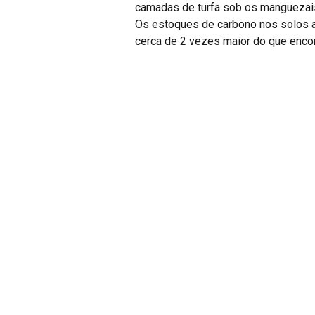
camadas de turfa sob os manguezais
Os estoques de carbono nos solos a
cerca de 2 vezes maior do que enco
Implicações para o 
A descoberta tem impacto direto na
na região amazônica, a proteção des
“Reconhecer esses manguezais como 
Bernardino. “A erosão costeira na 
estratégias urgentes para monitorar 
O estudo reforça que o “carbono az
planeta, mas que sua permanência de
PREVIOUS