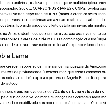
tistas brasileiros, realizado por uma equipe multidisciplinar e
 Geographic Society, CCARBON/USP, FAPES e CNPq, revelou qu
nerável: vastos depósitos de
turfa
(matéria orgânica acumulada)
dica que esses ecossistemas armazenam muito mais carbono do 
costeira, liberando gases de efeito estufa em níveis alarmantes
cá, no Amapá, identificou pela primeira vez que possivelmente c
 sobrepostos a áreas de turfeiras. Essa combinação cria um “su
a e erode a costa, esse carbono milenar é exposto e lançado na
ob a Lama
que crescem sobre solos minerais, os manguezais da Amazôni
ter metros de profundidade. “Descobrimos que essas camadas 
os solos ao redor”, explica o professor Angelo Bernardino, pes
 do estudo.
o nessas áreas remove cerca de
72% do carbono estocado no 
a pela subida do nível do mar e mudanças nas correntes maríti
va sendo contabilizada nos modelos climáticos atuais. O conte