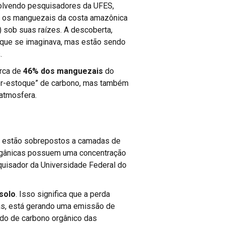
nvolvendo pesquisadores da UFES,
e os manguezais da costa amazônica
 sob suas raízes. A descoberta,
que se imaginava, mas estão sendo
.
erca de
46% dos manguezais
do
per-estoque” de carbono, mas também
 atmosfera.
a estão sobrepostos a camadas de
orgânicas possuem uma concentração
quisador da Universidade Federal do
solo
. Isso significa que a perda
mas, está gerando uma emissão de
údo de carbono orgânico das