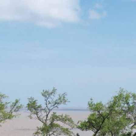
OBRE O CCARBON/USP
PESQUISA
INOVAÇÃO
DISSEMINA
OPORTUNIDADES
FALE CONOSCO