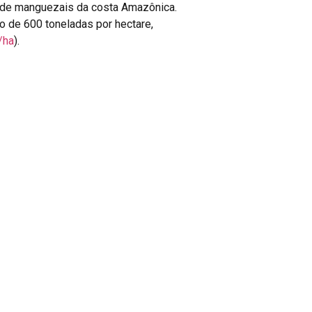
 de manguezais da costa Amazônica.
 de 600 toneladas por hectare,
/ha
).
tares
de manguezais sobre turfeiras
 redução de emissões.
de carbono precisa”, afirma
 estoques, e precisamos de
dos maiores tesouros climáticos do
NEXT
s over peatlands leads to soil carbon loss