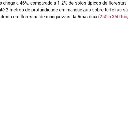
 chega a 46%, comparado a 1-2% de solos típicos de florestas
té 2 metros de profundidade em manguezais sobre turfeiras são
ntrado em florestas de manguezais da Amazônia (
250 a 360 ton
Clima Global
s estratégias de conservação do Brasil. Com quase
367 mil hec
sas áreas torna-se crítica para que o país atinja suas metas de
ecossistemas distintos é fundamental para uma contabilidade 
Amazônia é hoje um dos principais fatores de degradação desses
e mitigar essas perdas.”
ul” (armazenado em ecossistemas marinhos) da Amazônia é um 
pende do equilíbrio delicado entre a floresta e o oceano.
Legacy of Land Use: Deep Soil Nitrogen Accumulation Driven by Deforestation and Agriculture in the Southeastern Amazon
Erosion of Amazonian mangrove