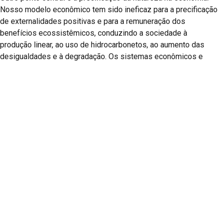
Nosso modelo econômico tem sido ineficaz para a precificação
de externalidades positivas e para a remuneração dos
benefícios ecossistêmicos, conduzindo a sociedade à
produção linear, ao uso de hidrocarbonetos, ao aumento das
desigualdades e à degradação. Os sistemas econômicos e
financeiros devem evoluir, superando o produto interno bruto –
PIB – como única medida de progresso.
Pelo menos metade do PIB mundial depende diretamente dos
serviços dos ecossistemas. O
GEO7
defende a transição para
sistemas circulares, com novos modelos de produção e até
modelos alternativos de PIB que reconheçam os limites
ecológicos. Tal implicaria a criação de sistemas integrados de
contabilidade socioeconómica e ambiental, por exemplo, com
base nas abordagens já existentes de contabilidade do capital
natural, de modo a refletir uma noção mais ampla de progresso
e a apoiar a tomada de decisões políticas. O Plano de
Investimento para uma Europa Sustentável da UE e os
orçamentos de bem-estar da Nova Zelândia são exemplos de